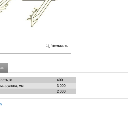
Увеличить
и:
сть, кг
400
ма рулона, мм
3 000
2 000
ку