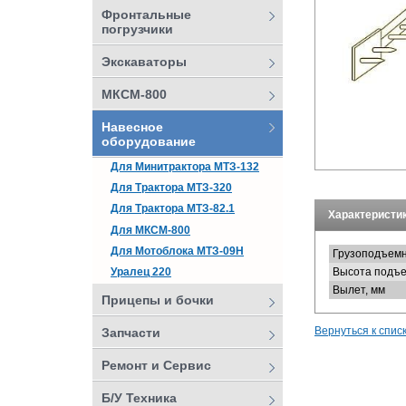
Фронтальные
погрузчики
Экскаваторы
МКСМ-800
Навесное
оборудование
Для Минитрактора МТЗ-132
Для Трактора МТЗ-320
Для Трактора МТЗ-82.1
Характеристик
Для МКСМ-800
Для Мотоблока МТЗ-09Н
Грузоподъемно
Уралец 220
Высота подъе
Вылет, мм
Прицепы и бочки
Вернуться к спис
Запчасти
Ремонт и Сервис
Б/У Техника